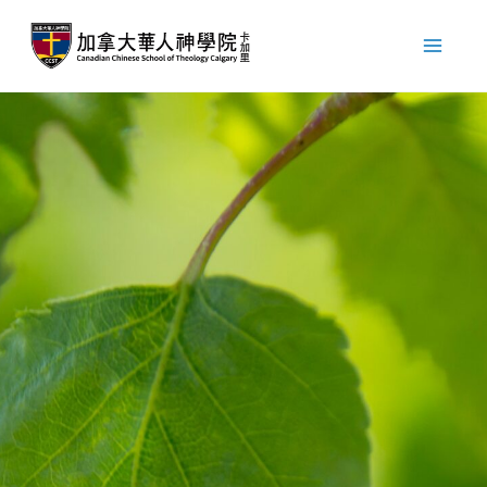
跳
至
主
要
內
容