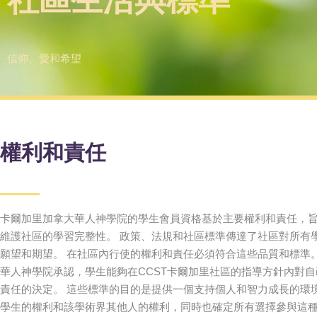
信仰、愛和希望
權利和責任
卡爾加里加拿大華人神學院的學生會員資格基於主要權利和責任，
維護社區的學習完整性。 政策、法規和社區標準傳達了社區對所有
願望和期望。 在社區內行使的權利和責任必須符合這些品質和標準。
華人神學院承認，學生能夠在CCST卡爾加里社區的指導方針內對
責任的決定。 這些標準的目的是提供一個支持個人和智力成長的環境
學生的權利和該學術界其他人的權利，同時也確定所有選擇參與這