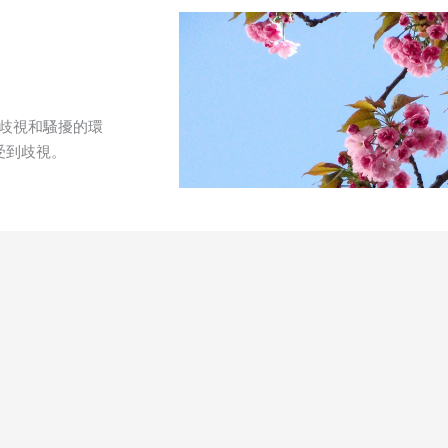
式歧視和騷擾的環
受到歧視。