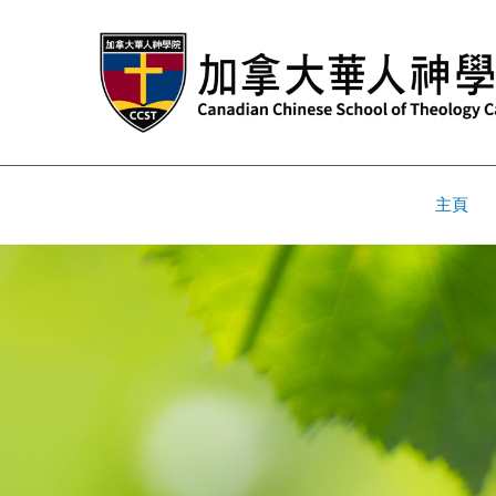
跳
至
主
要
內
容
主頁