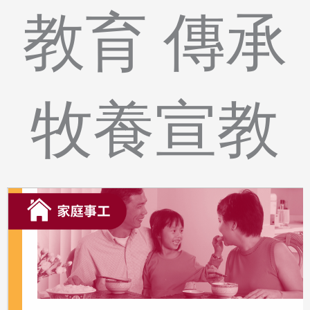
教育 傳承
牧養宣教